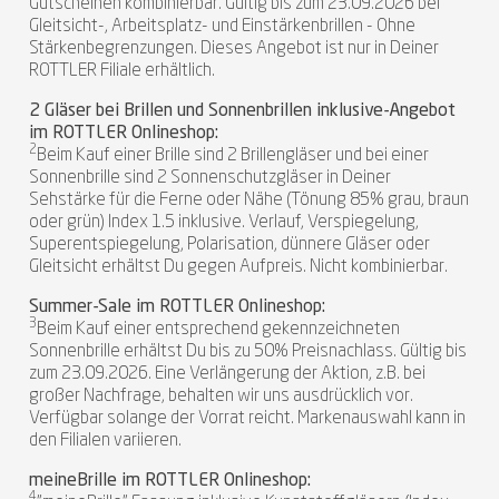
Gutscheinen kombinierbar. Gültig bis zum 23.09.2026 bei
Gleitsicht-, Arbeitsplatz- und Einstärkenbrillen - Ohne
Stärkenbegrenzungen. Dieses Angebot ist nur in Deiner
ROTTLER Filiale erhältlich.
2 Gläser bei Brillen und Sonnenbrillen inklusive-Angebot
im ROTTLER Onlineshop:
2
Beim Kauf einer Brille sind 2 Brillengläser und bei einer
Sonnenbrille sind 2 Sonnenschutzgläser in Deiner
Sehstärke für die Ferne oder Nähe (Tönung 85% grau, braun
oder grün) Index 1.5 inklusive. Verlauf, Verspiegelung,
Superentspiegelung, Polarisation, dünnere Gläser oder
Gleitsicht erhältst Du gegen Aufpreis. Nicht kombinierbar.
Summer-Sale im ROTTLER Onlineshop:
3
Beim Kauf einer entsprechend gekennzeichneten
Sonnenbrille erhältst Du bis zu 50% Preisnachlass. Gültig bis
zum 23.09.2026. Eine Verlängerung der Aktion, z.B. bei
großer Nachfrage, behalten wir uns ausdrücklich vor.
Verfügbar solange der Vorrat reicht. Markenauswahl kann in
den Filialen variieren.
meineBrille im ROTTLER Onlineshop:
4