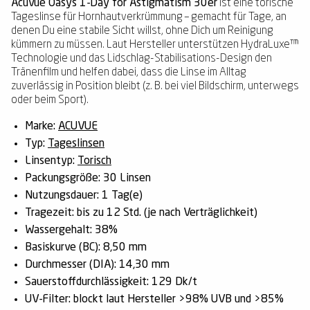
Acuvue Oasys 1-Day for Astigmatism 30er
ist eine torische
Tageslinse für Hornhautverkrümmung – gemacht für Tage, an
denen Du eine stabile Sicht willst, ohne Dich um Reinigung
kümmern zu müssen. Laut Hersteller unterstützen HydraLuxe™
Technologie und das Lidschlag-Stabilisations-Design den
Tränenfilm und helfen dabei, dass die Linse im Alltag
zuverlässig in Position bleibt (z. B. bei viel Bildschirm, unterwegs
oder beim Sport).
Marke:
ACUVUE
Typ:
Tageslinsen
Linsentyp:
Torisch
Packungsgröße:
30 Linsen
Nutzungsdauer:
1 Tag(e)
Tragezeit:
bis zu 12 Std. (je nach Verträglichkeit)
Wassergehalt:
38%
Basiskurve (BC):
8,50 mm
Durchmesser (DIA):
14,30 mm
Sauerstoffdurchlässigkeit:
129 Dk/t
UV-Filter:
blockt laut Hersteller >98% UVB und >85%