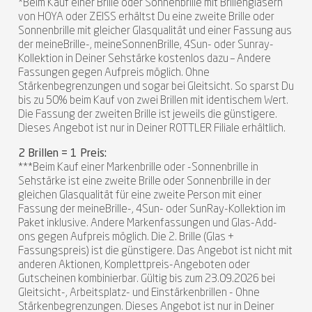
*Beim Kauf einer Brille oder Sonnenbrille mit Brillengläsern
von HOYA oder ZEISS erhältst Du eine zweite Brille oder
Sonnenbrille mit gleicher Glasqualität und einer Fassung aus
der meineBrille-, meineSonnenBrille, 4Sun- oder Sunray-
Kollektion in Deiner Sehstärke kostenlos dazu – Andere
Fassungen gegen Aufpreis möglich. Ohne
Stärkenbegrenzungen und sogar bei Gleitsicht. So sparst Du
bis zu 50% beim Kauf von zwei Brillen mit identischem Wert.
Die Fassung der zweiten Brille ist jeweils die günstigere.
Dieses Angebot ist nur in Deiner ROTTLER Filiale erhältlich.
2 Brillen = 1 Preis:
***Beim Kauf einer Markenbrille oder -Sonnenbrille in
Sehstärke ist eine zweite Brille oder Sonnenbrille in der
gleichen Glasqualität für eine zweite Person mit einer
Fassung der meineBrille-, 4Sun- oder SunRay-Kollektion im
Paket inklusive. Andere Markenfassungen und Glas-Add-
ons gegen Aufpreis möglich. Die 2. Brille (Glas +
Fassungspreis) ist die günstigere. Das Angebot ist nicht mit
anderen Aktionen, Komplettpreis-Angeboten oder
Gutscheinen kombinierbar. Gültig bis zum 23.09.2026 bei
Gleitsicht-, Arbeitsplatz- und Einstärkenbrillen - Ohne
Stärkenbegrenzungen. Dieses Angebot ist nur in Deiner