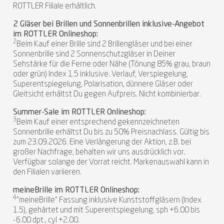
ROTTLER Filiale erhältlich.
2 Gläser bei Brillen und Sonnenbrillen inklusive-Angebot
im ROTTLER Onlineshop:
2
Beim Kauf einer Brille sind 2 Brillengläser und bei einer
Sonnenbrille sind 2 Sonnenschutzgläser in Deiner
Sehstärke für die Ferne oder Nähe (Tönung 85% grau, braun
oder grün) Index 1.5 inklusive. Verlauf, Verspiegelung,
Superentspiegelung, Polarisation, dünnere Gläser oder
Gleitsicht erhältst Du gegen Aufpreis. Nicht kombinierbar.
Summer-Sale im ROTTLER Onlineshop:
3
Beim Kauf einer entsprechend gekennzeichneten
Sonnenbrille erhältst Du bis zu 50% Preisnachlass. Gültig bis
zum 23.09.2026. Eine Verlängerung der Aktion, z.B. bei
großer Nachfrage, behalten wir uns ausdrücklich vor.
Verfügbar solange der Vorrat reicht. Markenauswahl kann in
den Filialen variieren.
meineBrille im ROTTLER Onlineshop:
4
"meineBrille" Fassung inklusive Kunststoffgläsern (Index
1.5), gehärtet und mit Superentspiegelung, sph +6.00 bis
-6.00 dpt., cyl +2.00.