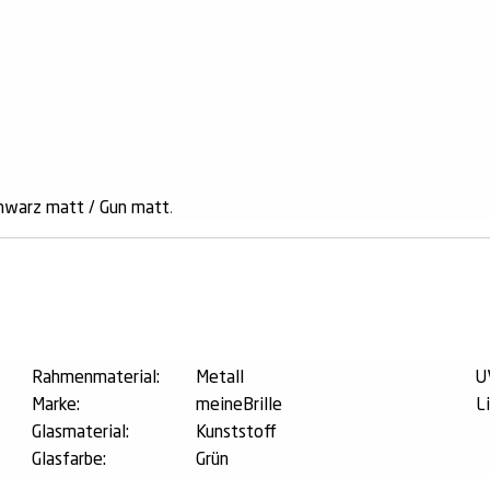
hwarz matt / Gun matt
.
n
Rahmenmaterial:
Metall
U
Marke:
meineBrille
L
Glasmaterial:
Kunststoff
Glasfarbe:
Grün