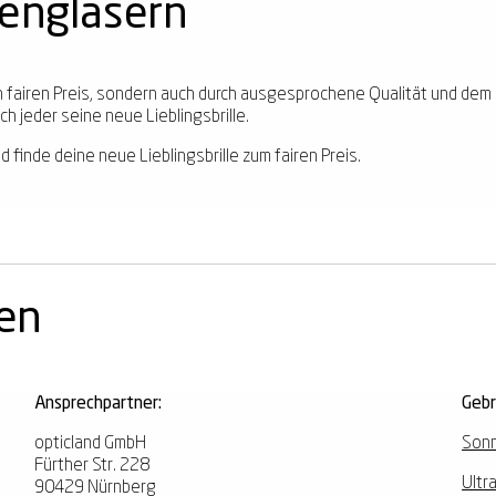
kengläsern
ren fairen Preis, sondern auch durch ausgesprochene Qualität und dem
h jeder seine neue Lieblingsbrille.
d finde deine neue Lieblingsbrille zum fairen Preis.
nen
Ansprechpartner:
Geb
opticland GmbH
Sonn
Fürther Str. 228
Ultr
90429 Nürnberg