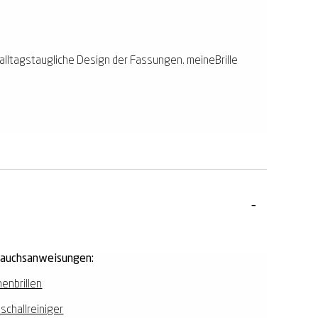
 alltagstaugliche Design der Fassungen. meineBrille
rauchsanweisungen:
enbrillen
aschallreiniger