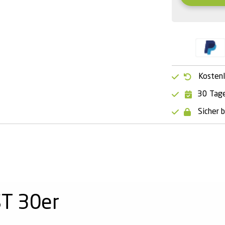
Kostenl
30 Tage
Sicher 
T 30er