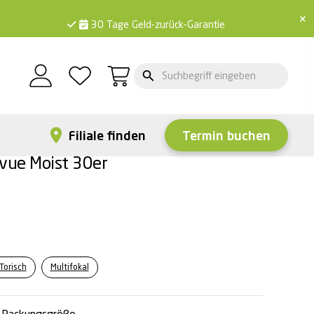
×
30 Tage Geld-zurück-Garantie
Filiale finden
Termin buchen
vue Moist 30er
Torisch
Multifokal