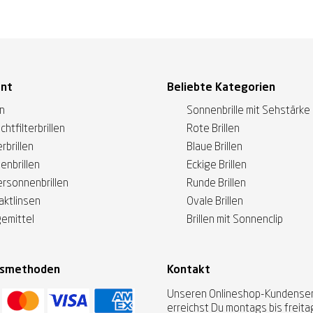
ent
Beliebte Kategorien
en
Sonnenbrille mit Sehstärke
ichtfilterbrillen
Rote Brillen
rbrillen
Blaue Brillen
enbrillen
Eckige Brillen
ersonnenbrillen
Runde Brillen
aktlinsen
Ovale Brillen
gemittel
Brillen mit Sonnenclip
gsmethoden
Kontakt
Unseren Onlineshop-Kundenser
erreichst Du montags bis freit