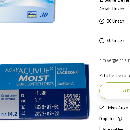
1. Wähle Dein
Anzahl Linsen
30 Linsen
90 Linsen
¹¹ im Vergleich z
2. Gebe Deine 
An
Linkes Auge
Dioptrien
Dioptrien