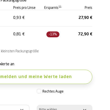
e Packungsgröße
11
Preis pro Linse
Ersparnis
Preis
0,93
€
27,90
€
0,81
€
72,90
€
-13%
ur kleinsten Packungsgröße
Werte an
melden und meine Werte laden
Rechtes Auge
Dioptrien