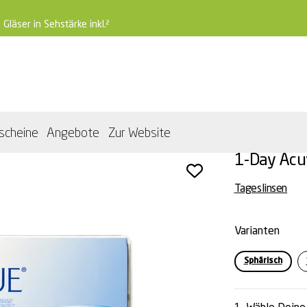
 Gläser in Sehstärke inkl.²
scheine
Angebote
Zur Website
1-Day Acu
Tageslinsen
Varianten
Sphärisch