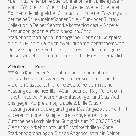
*Beim Kauf einer Brille oder Sonnenbrille mit Brillengläsern
von HOYA oder ZEISS erhältst Du eine zweite Brille oder
Sonnenbrille mit gleicher Glasqualität und einer Fassung aus
der meineBrille-, meineSonnenBrille, 4Sun- oder Sunray-
Kollektion in Deiner Sehstärke kostenlos dazu – Andere
Fassungen gegen Aufpreis möglich. Ohne
Stärkenbegrenzungen und sogar bei Gleitsicht. So sparst Du
bis zu 50% beim Kauf von zwei Brillen mit identischem Wert.
Die Fassung der zweiten Brille ist jeweils die günstigere.
Dieses Angebot ist nur in Deiner ROTTLER Filiale erhältlich.
2 Brillen = 1 Preis:
***Beim Kauf einer Markenbrille oder -Sonnenbrille in
Sehstärke ist eine zweite Brille oder Sonnenbrille in der
gleichen Glasqualität für eine zweite Person mit einer
Fassung der meineBrille-, 4Sun- oder SunRay-Kollektion im
Paket inklusive. Andere Markenfassungen und Glas-Add-
ons gegen Aufpreis möglich. Die 2. Brille (Glas +
Fassungspreis) ist die günstigere. Das Angebot ist nicht mit
anderen Aktionen, Komplettpreis-Angeboten oder
Gutscheinen kombinierbar. Gültig bis zum 23.09.2026 bei
Gleitsicht-, Arbeitsplatz- und Einstärkenbrillen - Ohne
Stärkenbegrenzungen. Dieses Angebot ist nur in Deiner