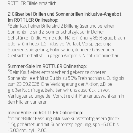
ROTTLER Filiale erhältlich.
2 Gläser bei Brillen und Sonnenbrillen inklusive-Angebot
im ROTTLER Onlineshop:
2
Beim Kauf einer Brille sind 2 Brillengläser und bei einer
Sonnenbrille sind 2 Sonnenschutzgläser in Deiner
Sehstärke für die Ferne oder Nähe (Tönung 85% grau, braun
oder grün) Index 1.5 inklusive. Verlauf, Verspiegelung,
Superentspiegelung, Polarisation, dünnere Gläser oder
Gleitsicht erhältst Du gegen Aufpreis. Nicht kombinierbar.
Summer-Sale im ROTTLER Onlineshop:
3
Beim Kauf einer entsprechend gekennzeichneten
Sonnenbrille erhältst Du bis zu 50% Preisnachlass. Gültig bis
zum 23.09.2026. Eine Verlängerung der Aktion, z.B. bei
großer Nachfrage, behalten wir uns ausdrücklich vor.
Verfügbar solange der Vorrat reicht. Markenauswahl kann in
den Filialen variieren.
meineBrille im ROTTLER Onlineshop:
4
"meineBrille" Fassung inklusive Kunststoffgläsern (Index
1.5), gehärtet und mit Superentspiegelung, sph +6.00 bis
-6.00 dpt., cyl +2.00.