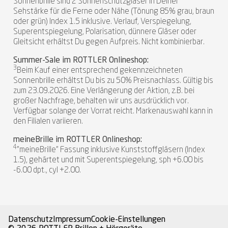
Sonnenbrille sind 2 Sonnenschutzgläser in Deiner
Sehstärke für die Ferne oder Nähe (Tönung 85% grau, braun
oder grün) Index 1.5 inklusive. Verlauf, Verspiegelung,
Superentspiegelung, Polarisation, dünnere Gläser oder
Gleitsicht erhältst Du gegen Aufpreis. Nicht kombinierbar.
Summer-Sale im ROTTLER Onlineshop:
3
Beim Kauf einer entsprechend gekennzeichneten
Sonnenbrille erhältst Du bis zu 50% Preisnachlass. Gültig bis
zum 23.09.2026. Eine Verlängerung der Aktion, z.B. bei
großer Nachfrage, behalten wir uns ausdrücklich vor.
Verfügbar solange der Vorrat reicht. Markenauswahl kann in
den Filialen variieren.
meineBrille im ROTTLER Onlineshop:
4
"meineBrille" Fassung inklusive Kunststoffgläsern (Index
1.5), gehärtet und mit Superentspiegelung, sph +6.00 bis
-6.00 dpt., cyl +2.00.
Datenschutz
Impressum
Cookie-Einstellungen