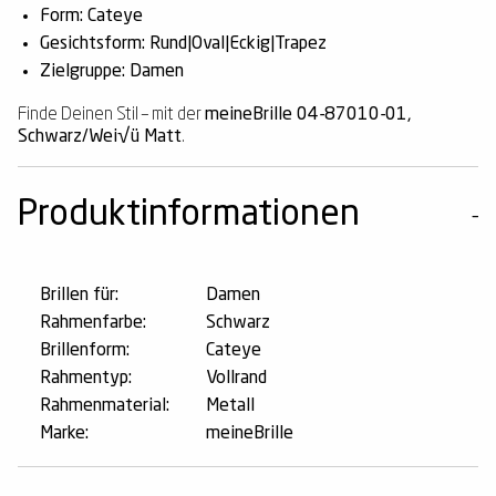
Form: Cateye
Gesichtsform: Rund|Oval|Eckig|Trapez
Zielgruppe: Damen
Finde Deinen Stil – mit der
meineBrille 04-87010-01,
Schwarz/Wei√ü Matt
.
Produktinformationen
Brillen für:
Damen
Rahmenfarbe:
Schwarz
Brillenform:
Cateye
Rahmentyp:
Vollrand
Rahmenmaterial:
Metall
Marke:
meineBrille