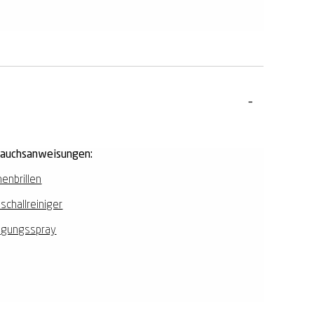
rauchsanweisungen:
enbrillen
aschallreiniger
igungsspray