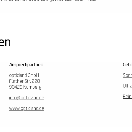
nen
Ansprechpartner:
Geb
opticland GmbH
Sonn
Fürther Str. 228
Ultr
90429 Nürnberg
Rein
info@opticland.de
www.opticland.de