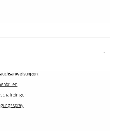
rauchsanweisungen:
enbrillen
aschallreiniger
igungsspray