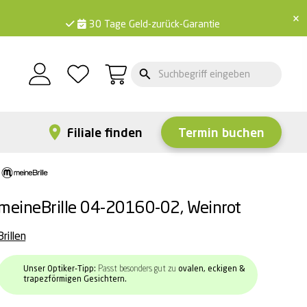
×
30 Tage Geld-zurück-Garantie
Filiale finden
Termin buchen
meineBrille 04-20160-02, Weinrot
Brillen
Unser Optiker-Tipp:
Passt besonders gut zu
ovalen, eckigen &
trapezförmigen Gesichtern.