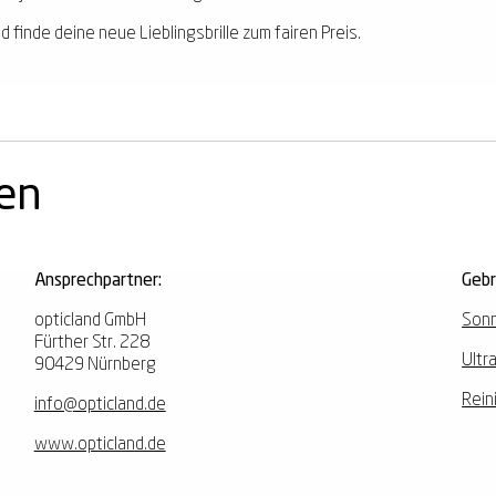
d finde deine neue Lieblingsbrille zum fairen Preis.
nen
Ansprechpartner:
Geb
opticland GmbH
Sonn
Fürther Str. 228
Ultr
90429 Nürnberg
Rein
info@opticland.de
www.opticland.de