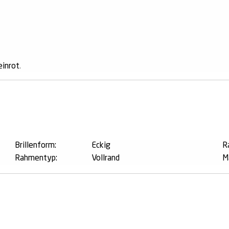
inrot
.
n
Brillenform:
Eckig
R
Rahmentyp:
Vollrand
M