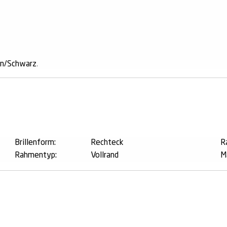
un/Schwarz
.
n
Brillenform:
Rechteck
R
Rahmentyp:
Vollrand
M