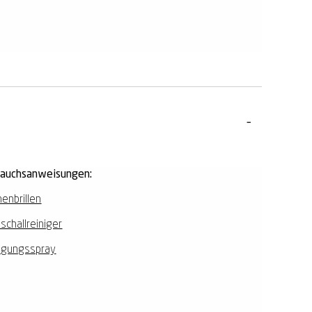
rauchsanweisungen:
enbrillen
aschallreiniger
igungsspray