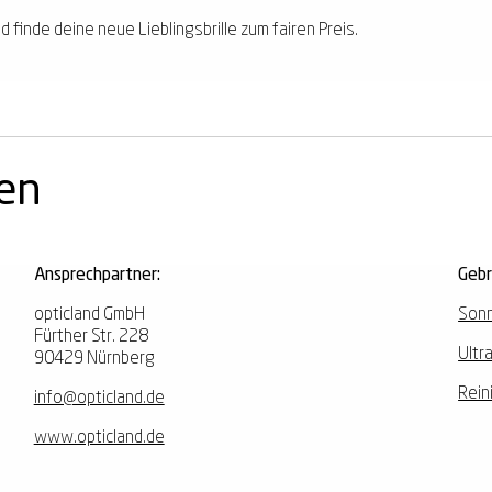
d finde deine neue Lieblingsbrille zum fairen Preis.
nen
Ansprechpartner:
Geb
opticland GmbH
Sonn
Fürther Str. 228
Ultr
90429 Nürnberg
Rein
info@opticland.de
www.opticland.de