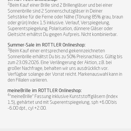
2
Beim Kauf einer Brille sind 2 Brillengläser und bei einer
Sonnenbrille sind 2 Sonnenschutzgläser in Deiner
Sehstärke für die Ferne oder Nähe (Tönung 85% grau, braun
oder grün) Index 1.5 inklusive. Verlauf, Verspiegelung,
Superentspiegelung, Polarisation, dünnere Gläser oder
Gleitsicht erhältst Du gegen Aufpreis. Nicht kombinierbar.
Summer-Sale im ROTTLER Onlineshop:
3
Beim Kauf einer entsprechend gekennzeichneten
Sonnenbrille erhältst Du bis zu 50% Preisnachlass. Gültig bis
zum 23.09.2026. Eine Verlängerung der Aktion, z.B. bei
großer Nachfrage, behalten wir uns ausdrücklich vor.
Verfügbar solange der Vorrat reicht. Markenauswahl kann in
den Filialen variieren.
meineBrille im ROTTLER Onlineshop:
4
"meineBrille" Fassung inklusive Kunststoffgläsern (Index
1.5), gehärtet und mit Superentspiegelung, sph +6.00 bis
-6.00 dpt., cyl +2.00.