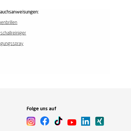
rauchsanweisungen:
enbrillen
aschallreiniger
igungsspray
Folge uns auf