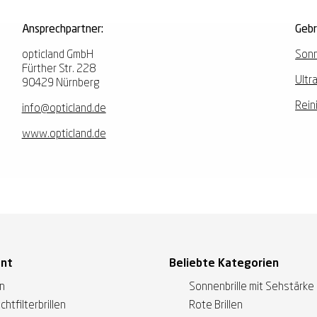
Ansprechpartner:
Geb
opticland GmbH
Sonn
Fürther Str. 228
Ultr
90429 Nürnberg
Rein
info@opticland.de
www.opticland.de
ent
Beliebte Kategorien
en
Sonnenbrille mit Sehstärke
ichtfilterbrillen
Rote Brillen