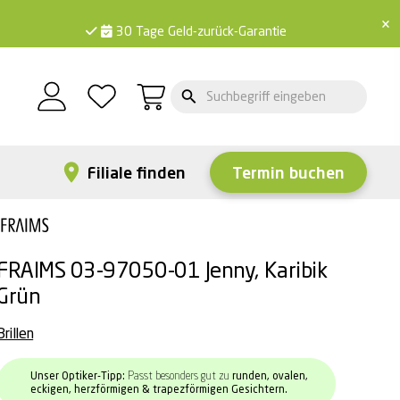
×
30 Tage Geld-zurück-Garantie
Filiale finden
Termin buchen
FRAIMS 03-97050-01 Jenny, Karibik
Grün
Brillen
Unser Optiker-Tipp:
Passt besonders gut zu
runden, ovalen,
eckigen, herzförmigen & trapezförmigen Gesichtern.