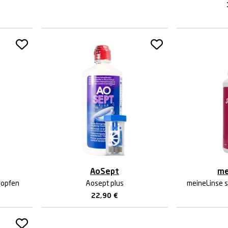
AoSept
me
ropfen
Aosept plus
meineLinse s
22,90
€