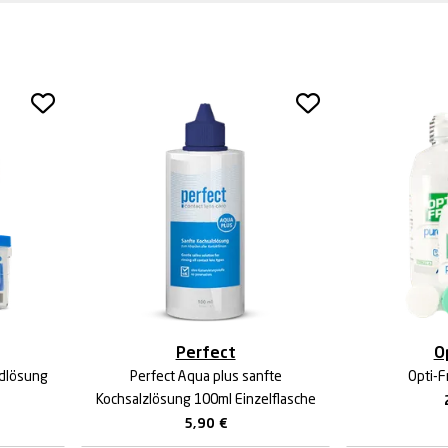
Perfect
O
idlösung
Perfect Aqua plus sanfte
Opti-F
Kochsalzlösung 100ml Einzelflasche
5,90
€