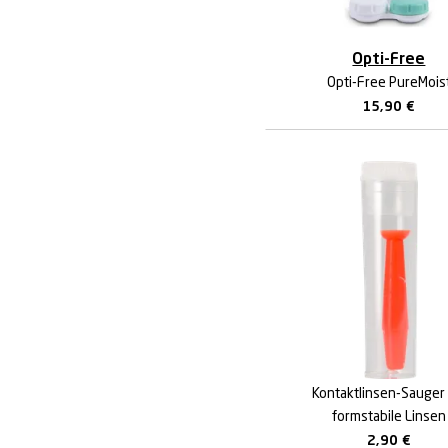
Opti-Free
Opti-Free PureMois
15,90
€
Kontaktlinsen-Sauger 
formstabile Linsen
2,90
€