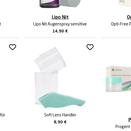
Lipo Nit
O
t
Lipo Nit Augenspray sensitive
Opti-Free 
14,90
€
für
Soft Lens Handler
P
8,90
€
Progent 