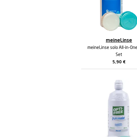
meineLinse
meineLinse solo All-in-On
Set
5,90
€