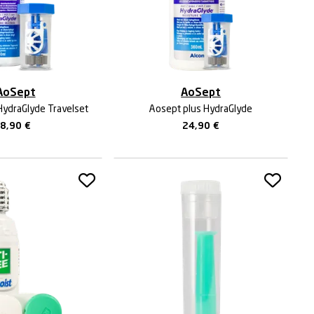
AoSept
AoSept
HydraGlyde Travelset
Aosept plus HydraGlyde
8,90
€
24,90
€