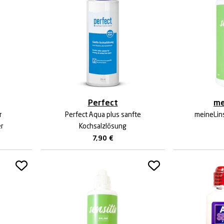
Perfect
me
r
Perfect Aqua plus sanfte
meineLins
er
Kochsalzlösung
7,90
€