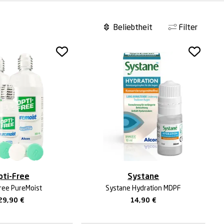
Filter
pti-Free
Systane
ree PureMoist
Systane Hydration MDPF
29,90
€
14,90
€