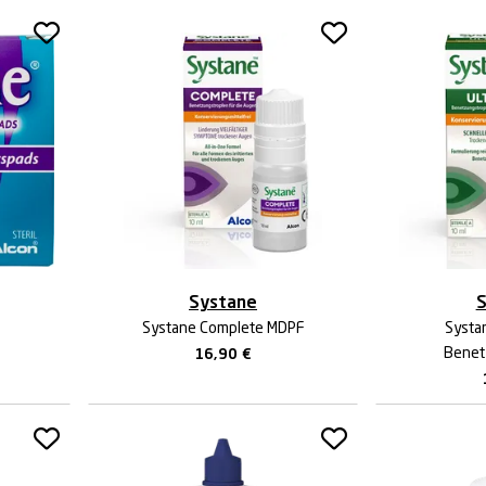
Systane
S
Systane Complete MDPF
Systa
Benet
16,90
€