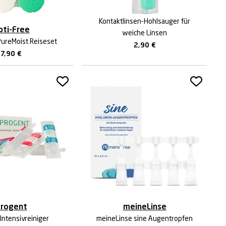
Kontaktlinsen-Hohlsauger für
pti-Free
weiche Linsen
PureMoist Reiseset
2,90
€
7,90
€
rogent
meineLinse
Intensivreiniger
meineLinse sine Augentropfen