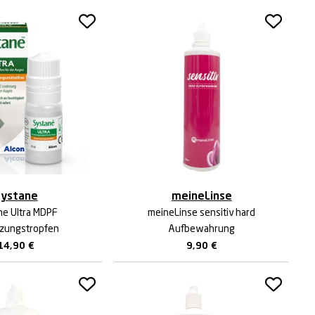
ystane
meineLinse
ne Ultra MDPF
meineLinse sensitiv hard
zungstropfen
Aufbewahrung
14,90
€
9,90
€